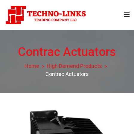
Skip
to
content
Technolinks
Trading Company LLC
Contrac Actuators
Home
High Demend Products
Contrac Actuators