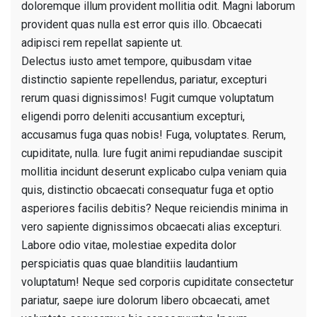
doloremque illum provident mollitia odit. Magni laborum
provident quas nulla est error quis illo. Obcaecati
adipisci rem repellat sapiente ut.
Delectus iusto amet tempore, quibusdam vitae
distinctio sapiente repellendus, pariatur, excepturi
rerum quasi dignissimos! Fugit cumque voluptatum
eligendi porro deleniti accusantium excepturi,
accusamus fuga quas nobis! Fuga, voluptates. Rerum,
cupiditate, nulla. Iure fugit animi repudiandae suscipit
mollitia incidunt deserunt explicabo culpa veniam quia
quis, distinctio obcaecati consequatur fuga et optio
asperiores facilis debitis? Neque reiciendis minima in
vero sapiente dignissimos obcaecati alias excepturi.
Labore odio vitae, molestiae expedita dolor
perspiciatis quas quae blanditiis laudantium
voluptatum! Neque sed corporis cupiditate consectetur
pariatur, saepe iure dolorum libero obcaecati, amet