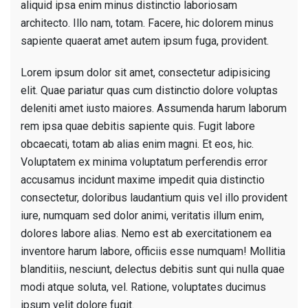
aliquid ipsa enim minus distinctio laboriosam
architecto. Illo nam, totam. Facere, hic dolorem minus
sapiente quaerat amet autem ipsum fuga, provident.
Lorem ipsum dolor sit amet, consectetur adipisicing
elit. Quae pariatur quas cum distinctio dolore voluptas
deleniti amet iusto maiores. Assumenda harum laborum
rem ipsa quae debitis sapiente quis. Fugit labore
obcaecati, totam ab alias enim magni. Et eos, hic.
Voluptatem ex minima voluptatum perferendis error
accusamus incidunt maxime impedit quia distinctio
consectetur, doloribus laudantium quis vel illo provident
iure, numquam sed dolor animi, veritatis illum enim,
dolores labore alias. Nemo est ab exercitationem ea
inventore harum labore, officiis esse numquam! Mollitia
blanditiis, nesciunt, delectus debitis sunt qui nulla quae
modi atque soluta, vel. Ratione, voluptates ducimus
ipsum velit dolore fugit.