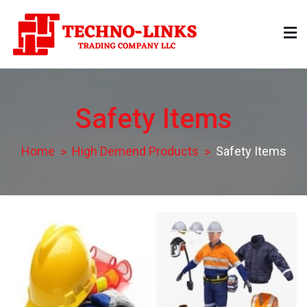
Skip
to
content
Technolinks
Trading Company LLC
Safety Items
Home
High Demend Products
Safety Items